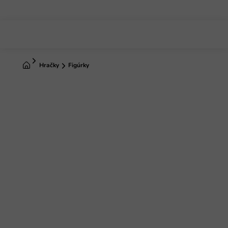
Prejsť
na
obsah
Domov
Hračky
Figúrky