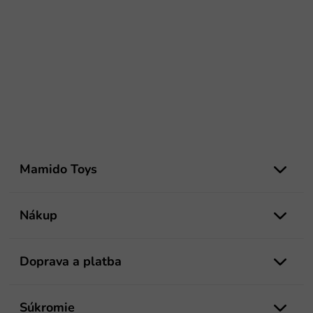
Z
á
Mamido Toys
p
ä
t
Nákup
i
e
Doprava a platba
Súkromie