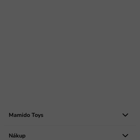
Z
á
Mamido Toys
p
ä
t
Nákup