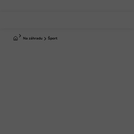
Prejsť
na
obsah
Domov
Na záhradu
Šport