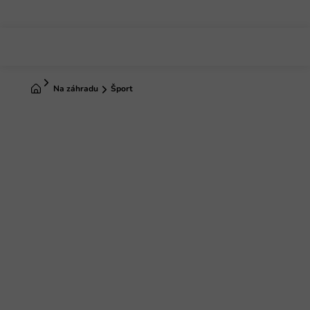
Prejsť
na
obsah
Domov
Na záhradu
Šport