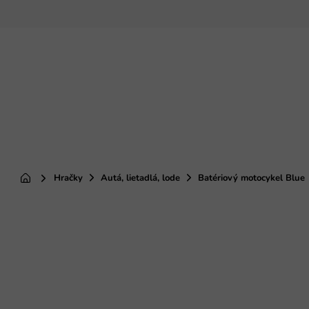
Prejsť
na
obsah
Hračky
Autá, lietadlá, lode
Batériový motocykel Blue
Domov