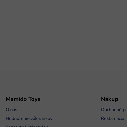
Z
á
p
ä
t
Mamido Toys
Nákup
i
O nás
Obchodné p
e
Hodnotenie zákazníkov
Reklamácia