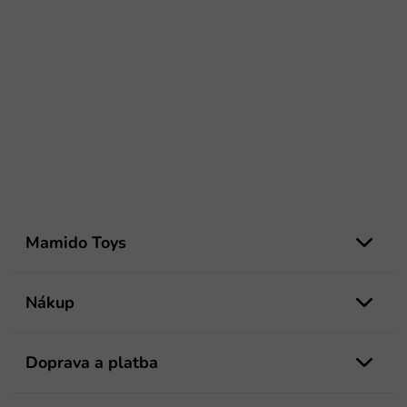
Z
á
Mamido Toys
p
ä
t
Nákup
i
e
Doprava a platba