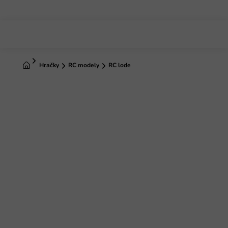
Prejsť
na
obsah
Domov
Hračky
RC modely
RC lode