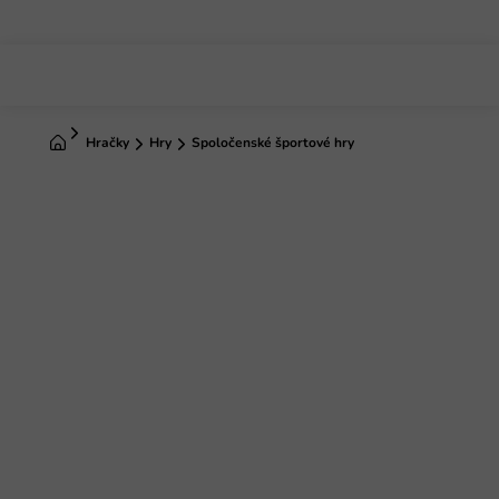
Prejsť
na
obsah
Domov
Hračky
Hry
Spoločenské športové hry