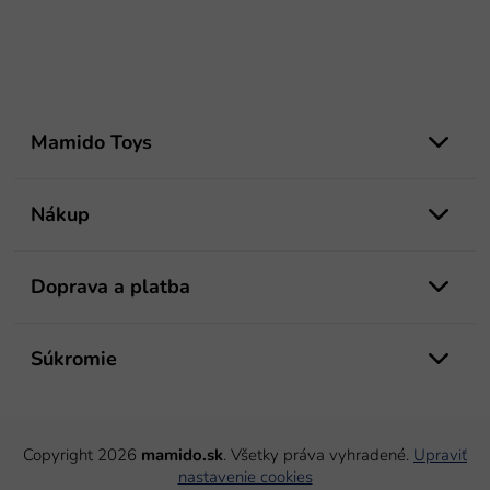
Z
á
Mamido Toys
p
ä
t
Nákup
i
e
Doprava a platba
Súkromie
Copyright 2026
mamido.sk
. Všetky práva vyhradené.
Upraviť
nastavenie cookies