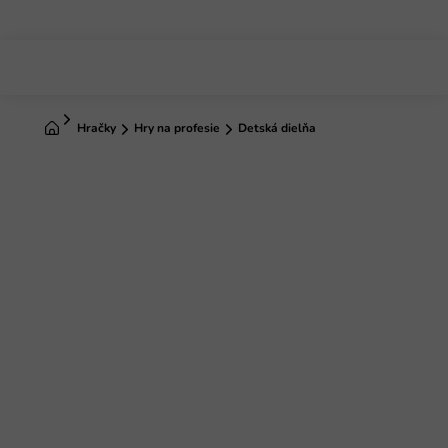
Prejsť
na
obsah
Domov
Hračky
Hry na profesie
Detská dielňa