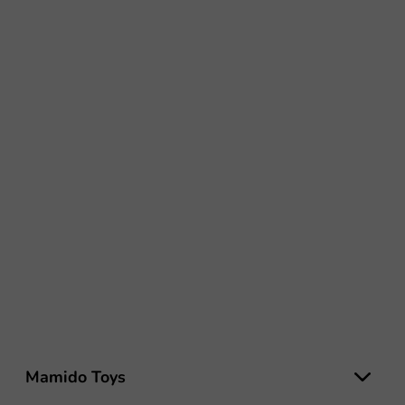
Z
á
Mamido Toys
p