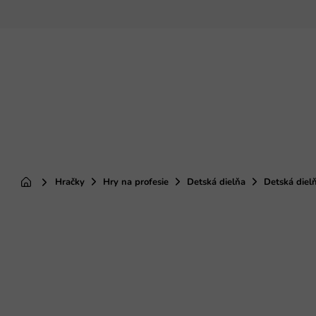
Prejsť
na
obsah
Hračky
Hry na profesie
Detská dielňa
Detská diel
Domov