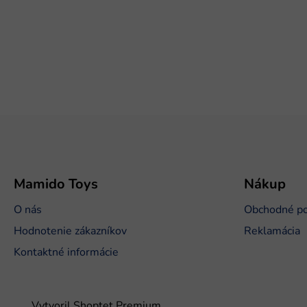
Z
á
p
ä
t
Mamido Toys
Nákup
i
O nás
Obchodné p
e
Hodnotenie zákazníkov
Reklamácia
Kontaktné informácie
Vytvoril Shoptet Premium