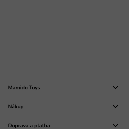
Z
á
Mamido Toys
p
ä
t
Nákup
i
e
Doprava a platba