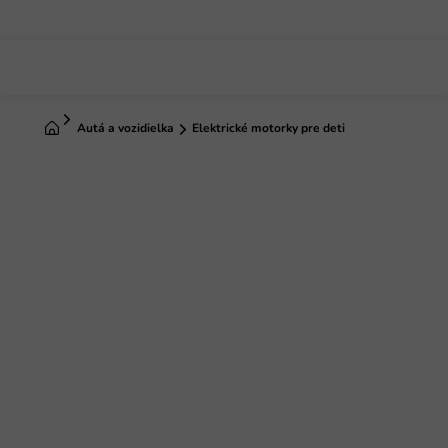
Prejsť
na
obsah
Domov
Autá a vozidielka
Elektrické motorky pre deti