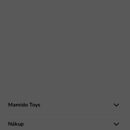
Z
á
Mamido Toys
p
ä
t
Nákup