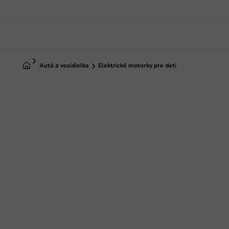
Prejsť
na
obsah
Domov
Autá a vozidielka
Elektrické motorky pre deti