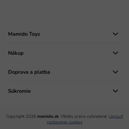
Z
á
Mamido Toys
p
ä
t
Nákup
i
e
Doprava a platba
Súkromie
Copyright 2026
mamido.sk
. Všetky práva vyhradené.
Upraviť
nastavenie cookies