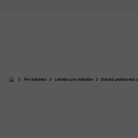
Prejsť
na
obsah
Pre bábätko
Lehátko pre bábätko
Detská jedálenská s
Domov