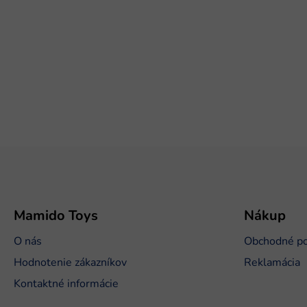
Z
á
p
ä
t
Mamido Toys
Nákup
i
O nás
Obchodné p
e
Hodnotenie zákazníkov
Reklamácia
Kontaktné informácie