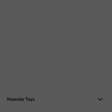
Z
á
Mamido Toys
p
ä