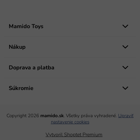
Z
á
Mamido Toys
p
ä
t
Nákup
i
e
Doprava a platba
Súkromie
Copyright 2026
mamido.sk
. Všetky práva vyhradené.
Upraviť
nastavenie cookies
Vytvoril Shoptet Premium