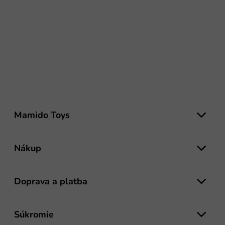
Z
á
Mamido Toys
p
ä
t
Nákup
i
e
Doprava a platba
Súkromie