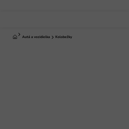
Prejsť
na
obsah
Domov
Autá a vozidielka
Kolobežky