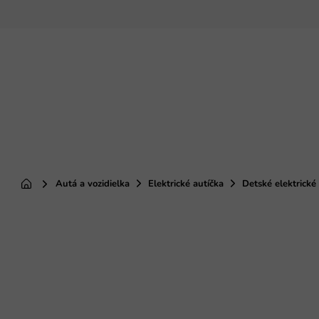
Prejsť
na
obsah
Autá a vozidielka
Elektrické autíčka
Detské elektrick
Domov