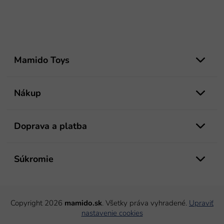
Z
á
Mamido Toys
p
ä
t
Nákup
i
e
Doprava a platba
Súkromie
Copyright 2026
mamido.sk
. Všetky práva vyhradené.
Upraviť
nastavenie cookies