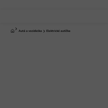
Prejsť
na
obsah
Domov
Autá a vozidielka
Elektrické autíčka