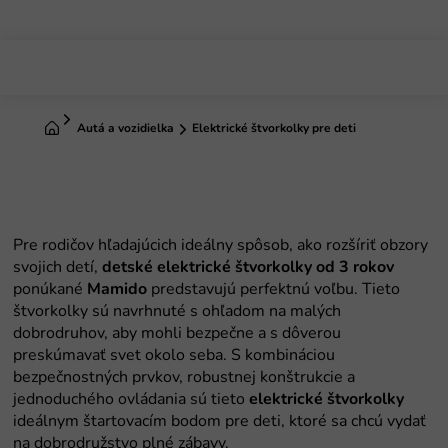
Prejsť
na
obsah
Domov
Autá a vozidielka
Elektrické štvorkolky pre deti
Pre rodičov hľadajúcich ideálny spôsob, ako rozšíriť obzory
svojich detí,
detské elektrické štvorkolky od 3 rokov
ponúkané
Mamido
predstavujú perfektnú voľbu. Tieto
štvorkolky sú navrhnuté s ohľadom na malých
dobrodruhov, aby mohli bezpečne a s dôverou
preskúmavať svet okolo seba. S kombináciou
bezpečnostných prvkov, robustnej konštrukcie a
jednoduchého ovládania sú tieto
elektrické štvorkolky
ideálnym štartovacím bodom pre deti, ktoré sa chcú vydať
na dobrodružstvo plné zábavy.