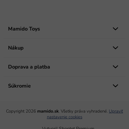
Z
á
Mamido Toys
p
ä
t
Nákup
i
e
Doprava a platba
Súkromie
Copyright 2026
mamido.sk
. Všetky práva vyhradené.
Upraviť
nastavenie cookies
Vytvoril Shoptet Premium