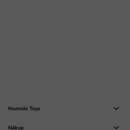
Z
á
Mamido Toys
p
ä
t
Nákup