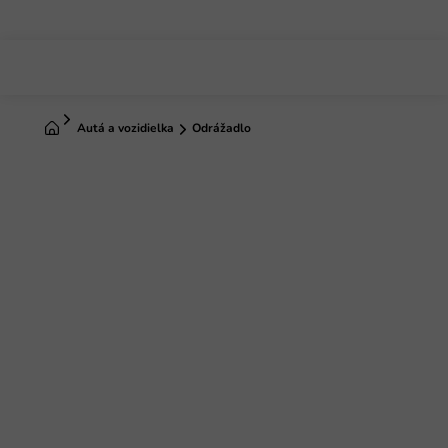
Prejsť
na
obsah
Domov
Autá a vozidielka
Odrážadlo