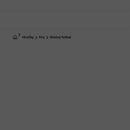
Prejsť
na
obsah
Domov
Hračky
Hry
Stolný futbal