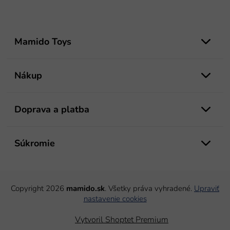
Z
á
Mamido Toys
p
ä
t
Nákup
i
e
Doprava a platba
Súkromie
Copyright 2026
mamido.sk
. Všetky práva vyhradené.
Upraviť
nastavenie cookies
Vytvoril Shoptet Premium