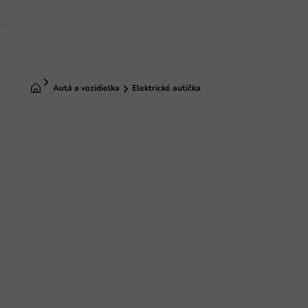
Prejsť
na
obsah
Domov
Autá a vozidielka
Elektrické autíčka