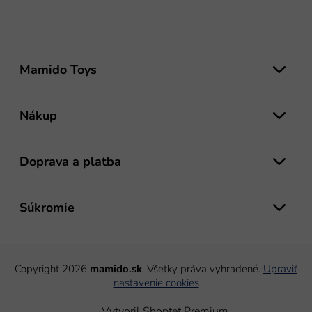
Z
á
Mamido Toys
p
ä
t
Nákup
i
e
Doprava a platba
Súkromie
Copyright 2026
mamido.sk
. Všetky práva vyhradené.
Upraviť
nastavenie cookies
Vytvoril Shoptet Premium