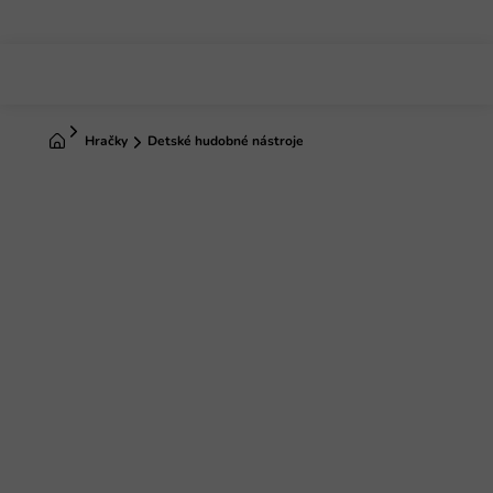
Prejsť
na
obsah
Domov
Hračky
Detské hudobné nástroje