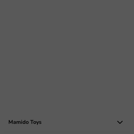
Z
á
Mamido Toys
p