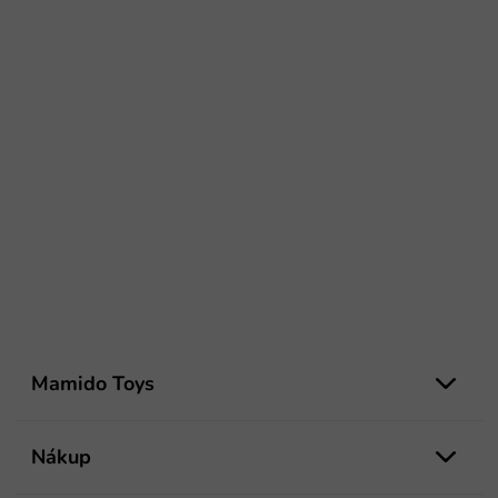
Z
á
Mamido Toys
p
ä
t
Nákup
i