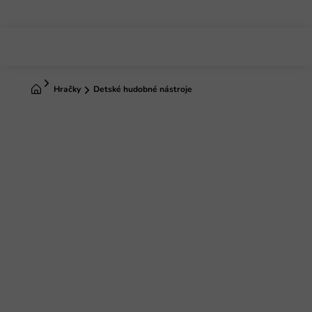
Prejsť
na
obsah
Domov
Hračky
Detské hudobné nástroje