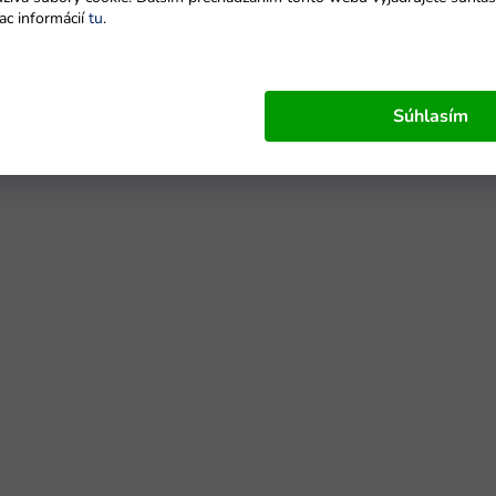
ac informácií
tu
.
Súhlasím