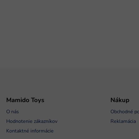
Z
á
p
ä
t
Mamido Toys
Nákup
i
O nás
Obchodné p
e
Hodnotenie zákazníkov
Reklamácia
Kontaktné informácie