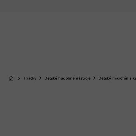
Prejsť
na
obsah
Hračky
Detské hudobné nástroje
Detský mikrofón s k
Domov