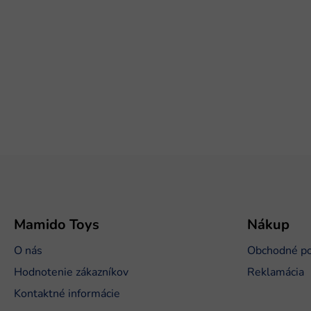
Z
á
p
ä
t
Mamido Toys
Nákup
i
O nás
Obchodné p
e
Hodnotenie zákazníkov
Reklamácia
Kontaktné informácie