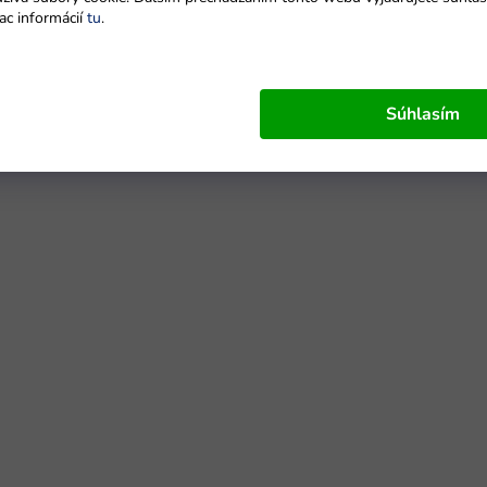
ac informácií
tu
.
Súhlasím