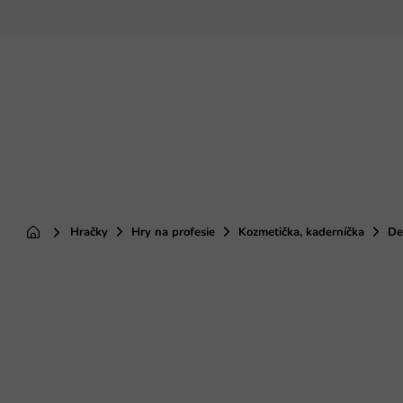
Prejsť
na
obsah
Hračky
Hry na profesie
Kozmetička, kaderníčka
De
Domov