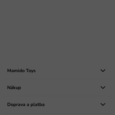
Z
á
Mamido Toys
p
ä
t
Nákup
i
e
Doprava a platba