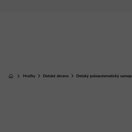
Prejsť
na
obsah
Hračky
Detské zbrane
Detský poloautomatický samopal
Domov