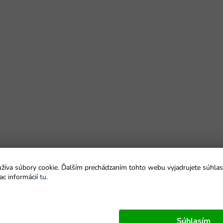
íva súbory cookie. Ďalším prechádzaním tohto webu vyjadrujete súhlas 
ac informácií
tu
.
Súhlasím