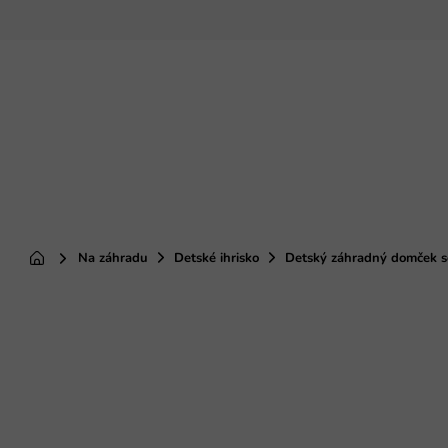
Prejsť
na
obsah
Na záhradu
Detské ihrisko
Detský záhradný domček s
Domov