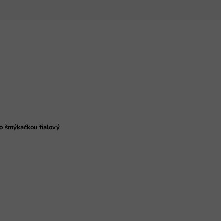
o šmýkačkou fialový