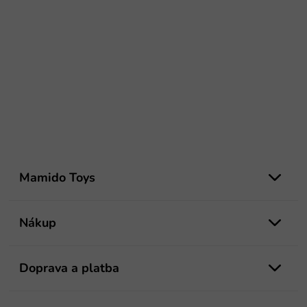
Z
á
Mamido Toys
p
ä
t
Nákup
i
e
Doprava a platba