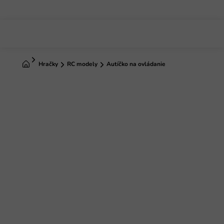
Prejsť
na
obsah
Domov
Hračky
RC modely
Autíčko na ovládanie