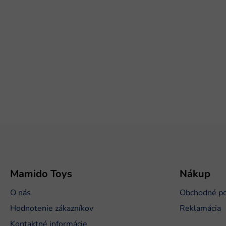
Z
á
p
ä
t
Mamido Toys
Nákup
i
O nás
Obchodné p
e
Hodnotenie zákazníkov
Reklamácia
Kontaktné informácie