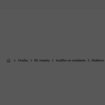
Prejsť
na
obsah
Hračky
RC modely
Autíčko na ovládanie
Diaľkovo
Domov