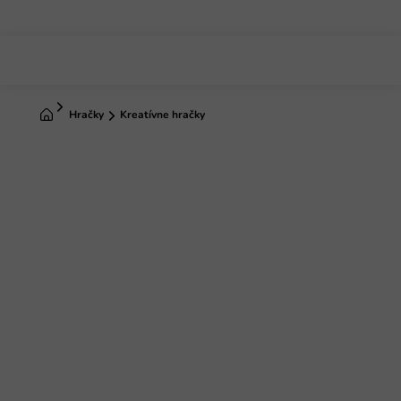
Prejsť
na
obsah
Domov
Hračky
Kreatívne hračky