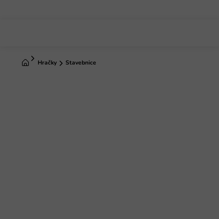
Prejsť
na
obsah
Domov
Hračky
Stavebnice