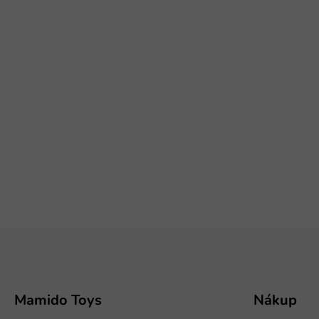
Z
á
p
ä
t
Mamido Toys
Nákup
i