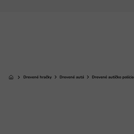
Prejsť
na
obsah
Drevené hračky
Drevené autá
Drevené autíčko polícia
Domov