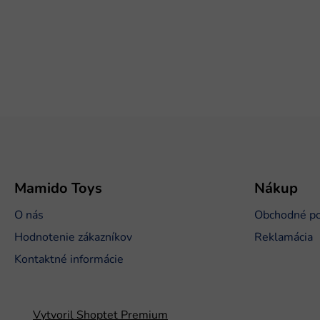
Z
á
p
ä
t
Mamido Toys
Nákup
i
O nás
Obchodné p
e
Hodnotenie zákazníkov
Reklamácia
Kontaktné informácie
Vytvoril Shoptet Premium