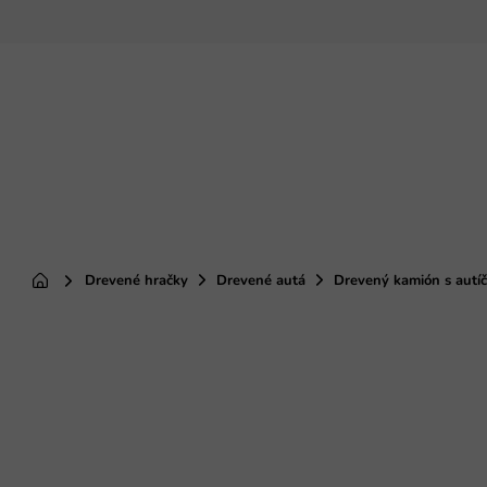
Prejsť
na
obsah
Drevené hračky
Drevené autá
Drevený kamión s autí
Domov