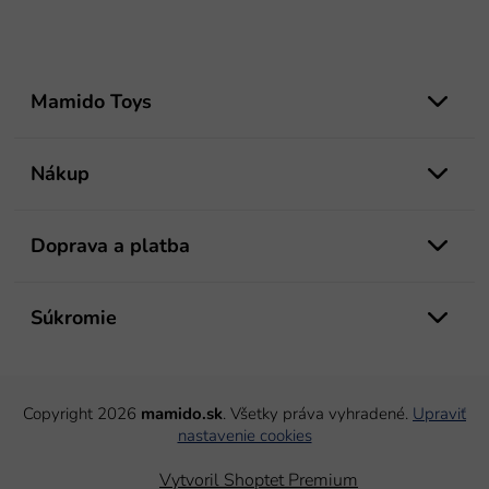
Z
á
Mamido Toys
p
ä
t
Nákup
i
e
Doprava a platba
Súkromie
Copyright 2026
mamido.sk
. Všetky práva vyhradené.
Upraviť
nastavenie cookies
Vytvoril Shoptet Premium