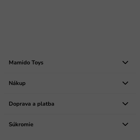
Z
á
Mamido Toys
p
ä
t
Nákup
i
e
Doprava a platba
Súkromie