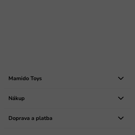
Z
á
Mamido Toys
p
ä
t
Nákup
i
e
Doprava a platba