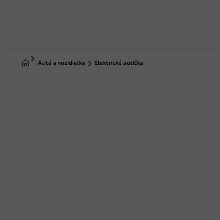
Prejsť
na
obsah
Domov
Autá a vozidielka
Elektrické autíčka