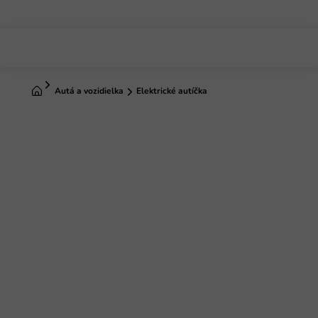
Prejsť
na
obsah
Domov
Autá a vozidielka
Elektrické autíčka