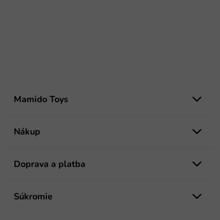
Z
á
Mamido Toys
p
ä
t
Nákup
i
e
Doprava a platba
Súkromie