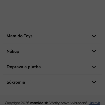
Z
á
Mamido Toys
p
ä
t
Nákup
i
e
Doprava a platba
Súkromie
Copyright 2026
mamido.sk
. Všetky práva vyhradené.
Upraviť