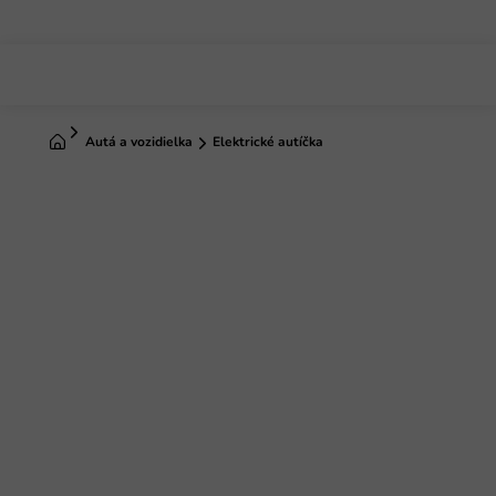
Prejsť
na
obsah
Domov
Autá a vozidielka
Elektrické autíčka