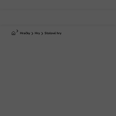
Prejsť
na
obsah
Domov
Hračky
Hry
Stolové hry