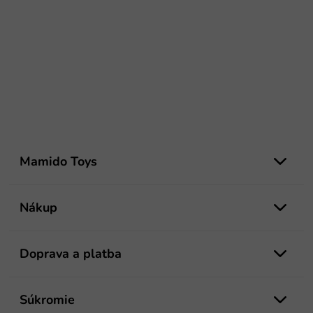
Z
á
Mamido Toys
p
ä
t
Nákup
i
e
Doprava a platba
Súkromie