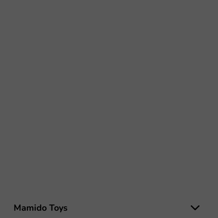
Z
á
Mamido Toys