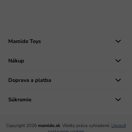
Z
á
Mamido Toys
p
ä
t
Nákup
i
e
Doprava a platba
Súkromie
Copyright 2026
mamido.sk
. Všetky práva vyhradené.
Upraviť
nastavenie cookies