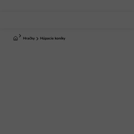
Prejsť
na
obsah
Domov
Hračky
Húpacie koníky