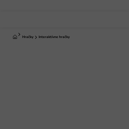
Prejsť
na
obsah
Domov
Hračky
Interaktívne hračky