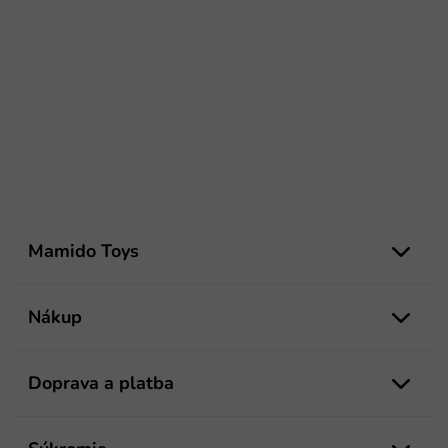
Z
á
Mamido Toys
p
ä
t
Nákup
i
e
Doprava a platba