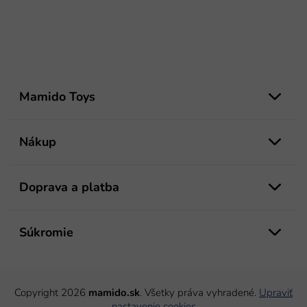
Z
á
Mamido Toys
p
ä
t
Nákup
i
e
Doprava a platba
Súkromie
Copyright 2026
mamido.sk
. Všetky práva vyhradené.
Upraviť
nastavenie cookies