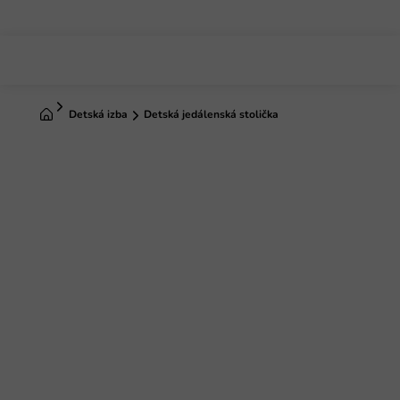
Prejsť
na
obsah
Domov
Detská izba
Detská jedálenská stolička