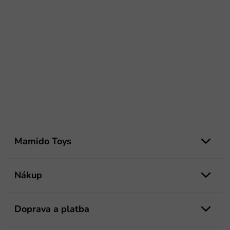
Z
á
Mamido Toys
p
ä
t
Nákup
i
e
Doprava a platba