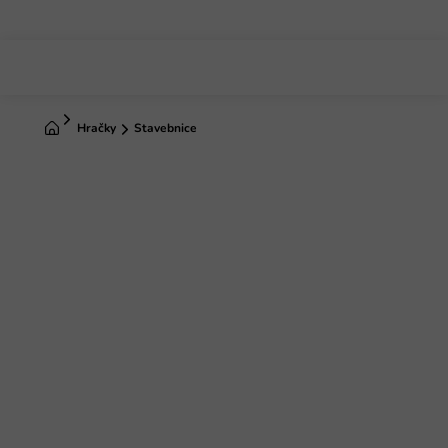
Prejsť
na
obsah
Domov
Hračky
Stavebnice