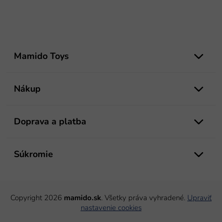
Z
á
Mamido Toys
p
ä
t
Nákup
i
e
Doprava a platba
Súkromie
Copyright 2026
mamido.sk
. Všetky práva vyhradené.
Upraviť
nastavenie cookies