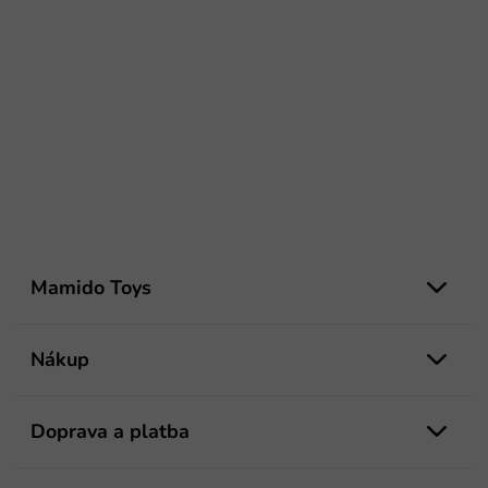
Z
á
Mamido Toys
p
ä
t
Nákup
i
e
Doprava a platba