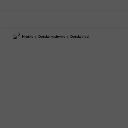
Prejsť
na
obsah
Domov
Hračky
Detské kuchynky
Detský riad